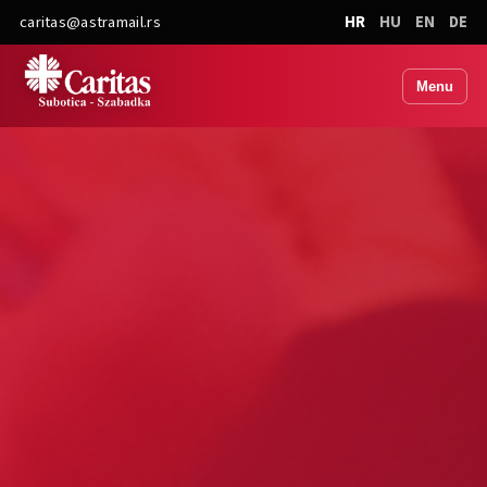
caritas@astramail.rs
HR
HU
EN
DE
Menu