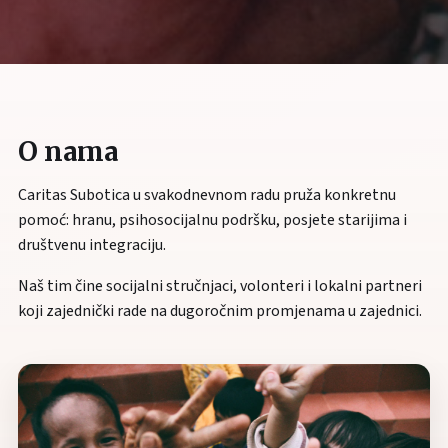
O nama
Caritas Subotica u svakodnevnom radu pruža konkretnu
pomoć: hranu, psihosocijalnu podršku, posjete starijima i
društvenu integraciju.
Naš tim čine socijalni stručnjaci, volonteri i lokalni partneri
koji zajednički rade na dugoročnim promjenama u zajednici.