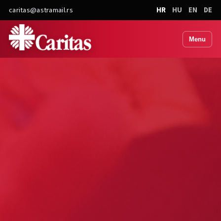
caritas@astramail.rs
HR
HU
EN
DE
Menu