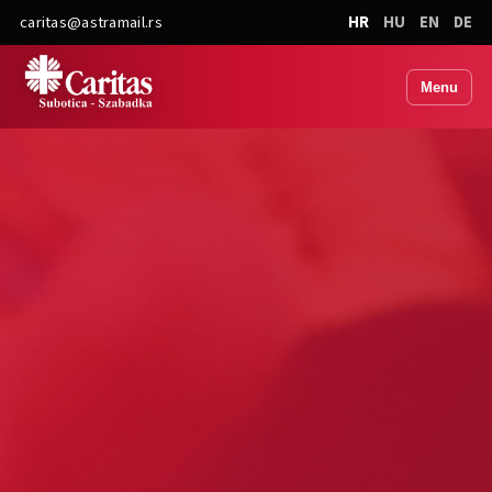
caritas@astramail.rs
HR
HU
EN
DE
Menu