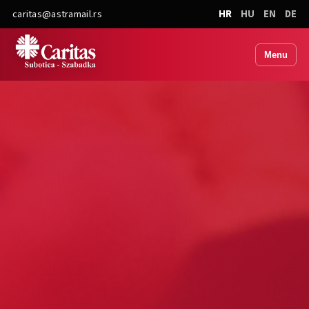
caritas@astramail.rs
HR
HU
EN
DE
Menu