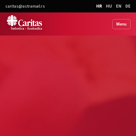
caritas@astramail.rs
HR
HU
EN
DE
Menu